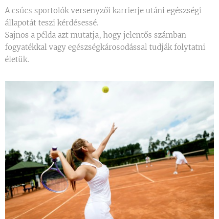
A csúcs sportolók versenyzői karrierje utáni egészségi
állapotát teszi kérdésessé.
Sajnos a példa azt mutatja, hogy jelentős számban
fogyatékkal vagy egészségkárosodással tudják folytatni
életük.