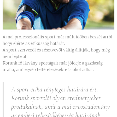
A mai professzionális sport már múlt időben beszél arról,
hogy elérte az etikusság határát.
A sport szervezői és résztvevői váltig állítják, hogy még
nem lépte át.
Korunk fő látvány sportágait már jóideje a gazdaság
uralja, ami egyéb feltételezésekre is okot adhat.
A sport etika tényleges határára ért.
Korunk sportolói olyan eredményeket
produkálnak, amit a mai orvostudomány
az emberi teljesítőképesség határának