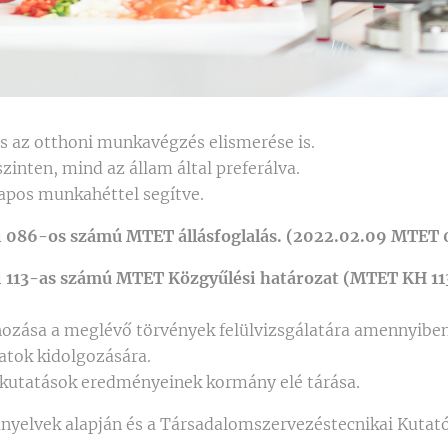
 az otthoni munkavégzés elismerése is.
zinten, mind az állam által preferálva.
apos munkahéttel segítve.
 086-os számú MTET állásfoglalás. (2022.02.09 MTET 
 113-as számú MTET Közgyűlési határozat (MTET KH 11
hozása a meglévő törvények felülvizsgálatára amennyiben
atok kidolgozására.
utatások eredményeinek kormány elé tárása.
irányelvek alapján és a Társadalomszervezéstecnikai Kutat