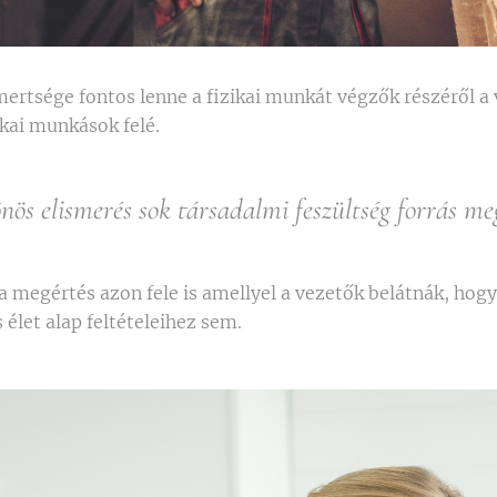
ertsége fontos lenne a fizikai munkát végzők részéről a 
ikai munkások felé.
nös elismerés sok társadalmi feszültség forrás meg
a megértés azon fele is amellyel a vezetők belátnák, h
 élet alap feltételeihez sem.