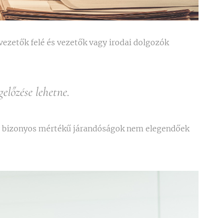
vezetők felé és vezetők vagy irodai dolgozók
előzése lehetne.
ogy bizonyos mértékű járandóságok nem elegendőek